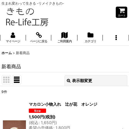
生まれ変わって生きる -リメイクきもの-
カート
マイページ
ページに戻る
ご利用案内
カテゴリ
ホーム
>
新着商品
新着商品
表示順変更
閉じる
9
件
表示数
:
マカロン小物入れ 辻が花 オレンジ
並び順
:
1,500
円
(税別)
(
税込
:
1,650
円
)
希望小売価格
:
1,800
円
絞り込む