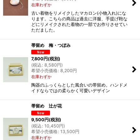
在庫わずか
古い着物をリメイクしたマカロン(小物入れ)にな
ります。こちらの商品は過去に洋服、手提げ鞄な
どにリメイクされた着物の一部でお作りさせてい
ただました。
帯留め 梅・つぼみ
7,800
円
(税別)
(
税込
:
8,580
円
)
希望小売価格
:
8,200
円
在庫わずか
陶器のふっくらとした風合いの帯留め。ハンドメ
イドならではの柔らかく可愛いデザイン
帯留め 辻が花
9,500
円
(税別)
(
税込
:
10,450
円
)
希望小売価格
:
13,500
円
在庫わずか