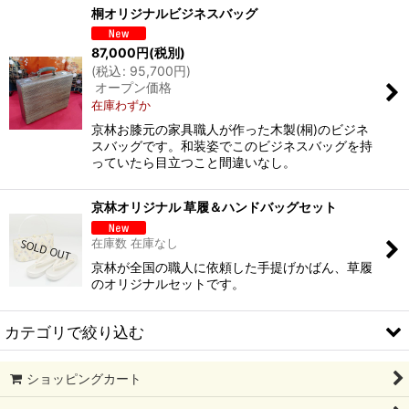
桐オリジナルビジネスバッグ
87,000
円
(税別)
(
税込
:
95,700
円
)
オープン価格
在庫わずか
京林お膝元の家具職人が作った木製(桐)のビジネ
スバッグです。和装姿でこのビジネスバッグを持
っていたら目立つこと間違いなし。
京林オリジナル 草履＆ハンドバッグセット
在庫数 在庫なし
京林が全国の職人に依頼した手提げかばん、草履
のオリジナルセットです。
カテゴリで絞り込む
ショッピングカート
日傘